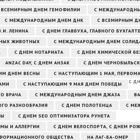
 ВСЕМИРНЫМ ДНЕМ ГЕМОФИЛИИ
С МЕЖДУНАРОДН
С МЕЖДУНАРОДНЫМ ДНЕМ ДНК
С ВСЕМИРНЫМ Д
.И. ЛЕНИНА
С ДНЕМ ГЛАВБУХА, ГЛАВНОГО БУХГАЛТ
РНЫХ ЖИВОТНЫХ
С МЕЖДУНАРОДНЫМ ДНЕМ СОЛИД
А
С ДНЕМ НОТАРИАТА
С ДНЕМ ХИМИЧЕСКОЙ Б
ANZAC DAY, С ДНЕМ АНЗАК
С ДНЕМ ЧЕРНОБЫЛЬСК
ИМ ДНЕМ ВЕСНЫ
С НАСТУПАЮЩИМ 1 МАЯ, ПЕРВОМ
С Д
АМИ
С НАСТУПАЮЩИМ 9 МАЯ ДНЕМ ПОБЕДЫ
О ВРАЧА
С МЕЖДУНАРОДНЫМ ДНЕМ ДЖАЗА
В
ГО РАЗНООБРАЗИЯ
С ДНЕМ ПОЛОТЕНЦА
С МЕ
ЗЫ
С ДНЕМ SEO ОПТИМИЗАТОРА РУНЕТА
МЫ И АЛЛЕРГИИ
С ДНЕМ ВЕЛОСПОРТА, С ДНЕМ РО
НФОРМАЦИОННОГО ОБЩЕСТВА
НА ЛАГ-БА-ОМЕР