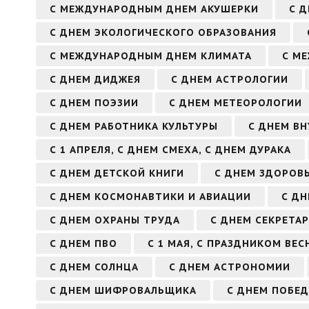
С МЕЖДУНАРОДНЫМ ДНЕМ АКУШЕРКИ
С 
С ДНЕМ ЭКОЛОГИЧЕСКОГО ОБРАЗОВАНИЯ
С МЕЖДУНАРОДНЫМ ДНЕМ КЛИМАТА
С М
С ДНЕМ ДИДЖЕЯ
С ДНЕМ АСТРОЛОГИИ
С ДНЕМ ПОЭЗИИ
С ДНЕМ МЕТЕОРОЛОГИИ
С ДНЕМ РАБОТНИКА КУЛЬТУРЫ
С ДНЕМ В
С 1 АПРЕЛЯ, С ДНЕМ СМЕХА, С ДНЕМ ДУРАКА
С ДНЕМ ДЕТСКОЙ КНИГИ
С ДНЕМ ЗДОРОВ
С ДНЕМ КОСМОНАВТИКИ И АВИАЦИИ
С Д
С ДНЕМ ОХРАНЫ ТРУДА
С ДНЕМ СЕКРЕТА
С ДНЕМ ПВО
С 1 МАЯ, С ПРАЗДНИКОМ ВЕС
С ДНЕМ СОЛНЦА
С ДНЕМ АСТРОНОМИИ
С ДНЕМ ШИФРОВАЛЬЩИКА
С ДНЕМ ПОБЕД