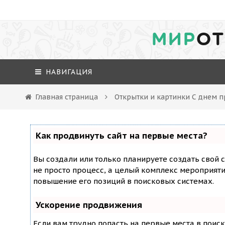
МИР
ОТ
НАВИГАЦИЯ
Главная страница
Открытки и картинки С днем 
Как продвинуть сайт на первые места?
Вы создали или только планируете создать свой с
не просто процесс, а целый комплекс мероприят
повышение его позиций в поисковых системах.
Ускорение продвижения
Если вам трудно попасть на первые места в поис