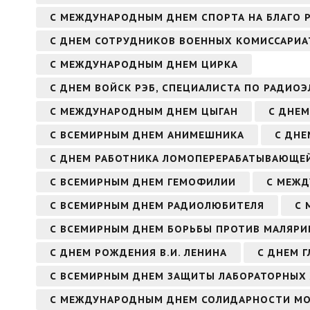
С МЕЖДУНАРОДНЫМ ДНЕМ СПОРТА НА БЛАГО 
С ДНЕМ СОТРУДНИКОВ ВОЕННЫХ КОМИССАРИА
С МЕЖДУНАРОДНЫМ ДНЕМ ЦИРКА
С ДНЕМ ВОЙСК РЭБ, СПЕЦИАЛИСТА ПО РАДИО
С МЕЖДУНАРОДНЫМ ДНЕМ ЦЫГАН
С ДНЕМ
С ВСЕМИРНЫМ ДНЕМ АНИМЕШНИКА
С ДН
С ДНЕМ РАБОТНИКА ЛОМОПЕРЕРАБАТЫВАЮЩЕ
С ВСЕМИРНЫМ ДНЕМ ГЕМОФИЛИИ
С МЕЖ
С ВСЕМИРНЫМ ДНЕМ РАДИОЛЮБИТЕЛЯ
С 
С ВСЕМИРНЫМ ДНЕМ БОРЬБЫ ПРОТИВ МАЛЯРИ
С ДНЕМ РОЖДЕНИЯ В.И. ЛЕНИНА
С ДНЕМ Г
С ВСЕМИРНЫМ ДНЕМ ЗАЩИТЫ ЛАБОРАТОРНЫХ
С МЕЖДУНАРОДНЫМ ДНЕМ СОЛИДАРНОСТИ М