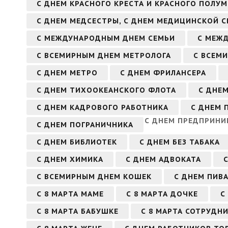
С ДНЕМ КРАСНОГО КРЕСТА И КРАСНОГО ПОЛУ
С ДНЕМ МЕДСЕСТРЫ, С ДНЕМ МЕДИЦИНСКОЙ 
С МЕЖДУНАРОДНЫМ ДНЕМ СЕМЬИ
С МЕЖ
С ВСЕМИРНЫМ ДНЕМ МЕТРОЛОГА
С ВСЕМ
С ДНЕМ МЕТРО
С ДНЕМ ФРИЛАНСЕРА
С ДНЕМ ТИХООКЕАНСКОГО ФЛОТА
С ДНЕ
С ДНЕМ КАДРОВОГО РАБОТНИКА
С ДНЕМ 
С ДНЕМ ПРЕДПРИНИ
С ДНЕМ ПОГРАНИЧНИКА
С ДНЕМ БИБЛИОТЕК
С ДНЕМ БЕЗ ТАБАКА
С ДНЕМ ХИМИКА
С ДНЕМ АДВОКАТА
С ВСЕМИРНЫМ ДНЕМ КОШЕК
С ДНЕМ ПИВ
С 8 МАРТА МАМЕ
С 8 МАРТА ДОЧКЕ
С
С 8 МАРТА БАБУШКЕ
С 8 МАРТА СОТРУДНИ