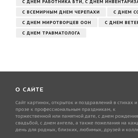
С ДНЕМ РАБОТНИКА БТИ, С ДНЕМ ИНВЕНТАРИЗ
С ВСЕМИРНЫМ ДНЕМ ЧЕРЕПАХИ
С ДНЕМ С
С ДНЕМ МИРОТВОРЦЕВ ООН
С ДНЕМ ВЕТ
С ДНЕМ ТРАВМАТОЛОГА
О САЙТЕ
Сайт картинок, открыток и поздравлений в стихах и
прозе к профессиональным праздникам, к
торжественной или памятной дате, с днем рождения
свадьбой, с днем ангела, а также пожелания на ка
день для родных, близких, любимых, друзей и колле