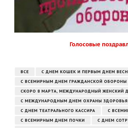
Голосовые поздрав
ВСЕ
С ДНЕМ КОШЕК И ПЕРВЫМ ДНЕМ ВЕС
С ВСЕМИРНЫМ ДНЕМ ГРАЖДАНСКОЙ ОБОРОНЫ
СКОРО 8 МАРТА, МЕЖДУНАРОДНЫЙ ЖЕНСКИЙ 
С МЕЖДУНАРОДНЫМ ДНЕМ ОХРАНЫ ЗДОРОВЬЯ 
С ДНЕМ ТЕАТРАЛЬНОГО КАССИРА
С ВСЕМИ
С ВСЕМИРНЫМ ДНЕМ ПОЧКИ
С ДНЕМ СОТ