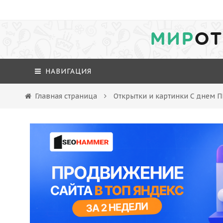
МИР
ОТ
НАВИГАЦИЯ
Главная страница
Открытки и картинки С днем 