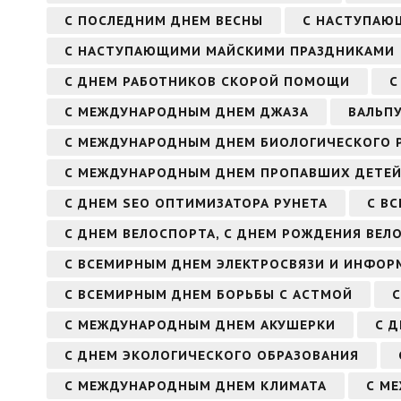
С ПОСЛЕДНИМ ДНЕМ ВЕСНЫ
С НАСТУПАЮЩ
С НАСТУПАЮЩИМИ МАЙСКИМИ ПРАЗДНИКАМИ
С ДНЕМ РАБОТНИКОВ СКОРОЙ ПОМОЩИ
С
С МЕЖДУНАРОДНЫМ ДНЕМ ДЖАЗА
ВАЛЬП
С МЕЖДУНАРОДНЫМ ДНЕМ БИОЛОГИЧЕСКОГО 
С МЕЖДУНАРОДНЫМ ДНЕМ ПРОПАВШИХ ДЕТЕ
С ДНЕМ SEO ОПТИМИЗАТОРА РУНЕТА
С В
С ДНЕМ ВЕЛОСПОРТА, С ДНЕМ РОЖДЕНИЯ ВЕЛ
С ВСЕМИРНЫМ ДНЕМ ЭЛЕКТРОСВЯЗИ И ИНФО
С ВСЕМИРНЫМ ДНЕМ БОРЬБЫ С АСТМОЙ
С МЕЖДУНАРОДНЫМ ДНЕМ АКУШЕРКИ
С 
С ДНЕМ ЭКОЛОГИЧЕСКОГО ОБРАЗОВАНИЯ
С МЕЖДУНАРОДНЫМ ДНЕМ КЛИМАТА
С М