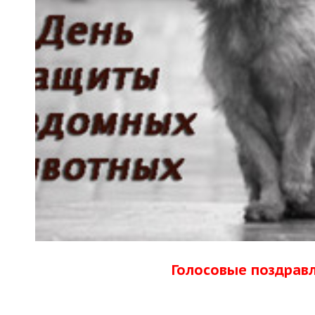
Голосовые поздрав