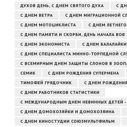
ДУХОВ ДЕНЬ, С ДНЕМ СВЯТОГО ДУХА
С Д
С ДНЕМ ВЕТРА
С ДНЕМ МИГРАЦИОННОЙ С
С ДНЕМ МОТОЦИКЛИСТА
С ДНЕМ ЛЕТНЕГ
С ДНЕМ ПАМЯТИ И СКОРБИ, ДЕНЬ НАЧАЛА ВОВ
С ДНЕМ ЭКОНОМИСТА
С ДНЕМ БАЛАЛАЙКИ
С ДНЕМ СПЕЦИАЛИСТА МИННО-ТОРПЕДНОЙ СЛ
С ВСЕМИРНЫМ ДНЕМ ЗАЩИТЫ СЛОНОВ В ЗООП
СЕМИК
С ДНЕМ РОЖДЕНИЯ СУПЕРМЕНА
ТИМОФЕЙ ГРЯДОЧНИК
С ДНЕМ РОЖДЕНИ
С ДНЕМ РАБОТНИКОВ СТАТИСТИКИ
С МЕЖДУНАРОДНЫМ ДНЕМ НЕВИННЫХ ДЕТЕЙ - 
С ДНЕМ ДОМОХОЗЯЙКИ И ДОМОХОЗЯИНА
С ДНЕМ КИНОСТУДИИ СОЮЗМУЛЬТФИЛЬМ