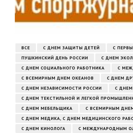
ВСЕ
С ДНЕМ ЗАЩИТЫ ДЕТЕЙ
С ПЕРВ
ПУШКИНСКИЙ ДЕНЬ РОССИИ
С ДНЕМ ЭКО
С ДНЕМ СОЦИАЛЬНОГО РАБОТНИКА
С МЕ
С ВСЕМИРНЫМ ДНЕМ ОКЕАНОВ
C ДНЕМ ДР
С ДНЕМ НЕЗАВИСИМОСТИ РОССИИ
С ДНЕМ
С ДНЕМ ТЕКСТИЛЬНОЙ И ЛЕГКОЙ ПРОМЫШЛЕН
С ДНЕМ МЕБЕЛЬЩИКА
С ВСЕМИРНЫМ ДНЕ
С ДНЕМ МЕДИКА, С ДНЕМ МЕДИЦИНСКОГО РАБ
С ДНЕМ КИНОЛОГА
С МЕЖДУНАРОДНЫМ О