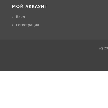
МОЙ АККАУНТ
Вход
Регистрация
(c) 2