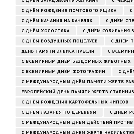
С ДНЁМ ЗАГАДЫВАНИЯ ЖЕЛАНИЙ
С МЕЖДУ
С ДНЁМ РОЖДЕНИЯ ПОЧТОВОГО ЯЩИКА
С
С ДНЁМ КАЧАНИЯ НА КАЧЕЛЯХ
С ДНЁМ СП
С ДНЁМ ХОЛОСТЯКА
С ДНЁМ СОБИРАНИЯ 
С ДНЁМ ВОЗДУШНЫХ ПОЦЕЛУЕВ
С ДНЁМ 
ДЕНЬ ПАМЯТИ ЭЛВИСА ПРЕСЛИ
С ВСЕМИР
С ВСЕМИРНЫМ ДНЁМ БЕЗДОМНЫХ ЖИВОТНЫХ
С ВСЕМИРНЫМ ДНЁМ ФОТОГРАФИИ
С ДНЁ
С МЕЖДУНАРОДНЫМ ДНЁМ ПАМЯТИ ЖЕРТВ РАБ
ЕВРОПЕЙСКИЙ ДЕНЬ ПАМЯТИ ЖЕРТВ СТАЛИНИ
С ДНЁМ РОЖДЕНИЯ КАРТОФЕЛЬНЫХ ЧИПСОВ
С ДНЁМ ЛАЗАНЬЯ ПО ДЕРЕВЬЯМ
С ДНЕМ 
С МЕЖДУНАРОДНЫМ ДНЕМ ДЕЙСТВИЙ ПРОТИВ
С МЕЖДУНАРОДНЫМ ДНЕМ ЖЕРТВ НАСИЛЬСТВ