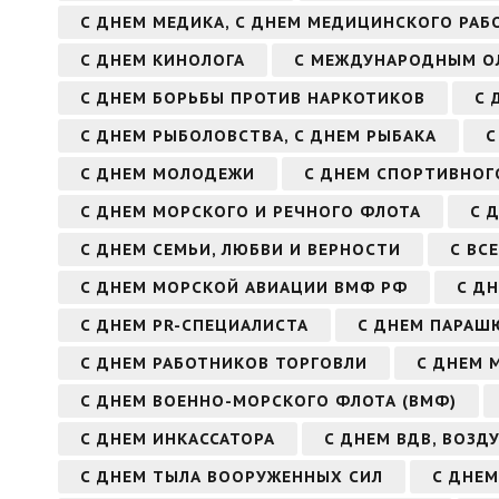
С ДНЕМ МЕДИКА, С ДНЕМ МЕДИЦИНСКОГО РАБ
С ДНЕМ КИНОЛОГА
С МЕЖДУНАРОДНЫМ О
С ДНЕМ БОРЬБЫ ПРОТИВ НАРКОТИКОВ
С 
С ДНЕМ РЫБОЛОВСТВА, С ДНЕМ РЫБАКА
С
С ДНЕМ МОЛОДЕЖИ
С ДНЕМ СПОРТИВНОГ
С ДНЕМ МОРСКОГО И РЕЧНОГО ФЛОТА
С 
С ДНЕМ СЕМЬИ, ЛЮБВИ И ВЕРНОСТИ
С ВС
С ДНЕМ МОРСКОЙ АВИАЦИИ ВМФ РФ
С Д
С ДНЕМ PR-СПЕЦИАЛИСТА
С ДНЕМ ПАРАШ
С ДНЕМ РАБОТНИКОВ ТОРГОВЛИ
С ДНЕМ 
С ДНЕМ ВОЕННО-МОРСКОГО ФЛОТА (ВМФ)
С ДНЕМ ИНКАССАТОРА
С ДНЕМ ВДВ, ВОЗ
С ДНЕМ ТЫЛА ВООРУЖЕННЫХ СИЛ
С ДНЕ