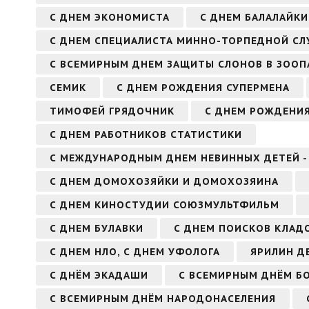
С ДНЕМ ЭКОНОМИСТА
С ДНЕМ БАЛАЛАЙКИ
С ДНЕМ СПЕЦИАЛИСТА МИННО-ТОРПЕДНОЙ СЛ
С ВСЕМИРНЫМ ДНЕМ ЗАЩИТЫ СЛОНОВ В ЗООП
СЕМИК
С ДНЕМ РОЖДЕНИЯ СУПЕРМЕНА
ТИМОФЕЙ ГРЯДОЧНИК
С ДНЕМ РОЖДЕНИ
С ДНЕМ РАБОТНИКОВ СТАТИСТИКИ
С МЕЖДУНАРОДНЫМ ДНЕМ НЕВИННЫХ ДЕТЕЙ - 
С ДНЕМ ДОМОХОЗЯЙКИ И ДОМОХОЗЯИНА
С ДНЕМ КИНОСТУДИИ СОЮЗМУЛЬТФИЛЬМ
С ДНЕМ БУЛАВКИ
С ДНЕМ ПОИСКОВ КЛАДО
С ДНЕМ НЛО, С ДНЕМ УФОЛОГА
ЯРИЛИН Д
С ДНЁМ ЭКАДАШИ
С ВСЕМИРНЫМ ДНЁМ БО
С ВСЕМИРНЫМ ДНЁМ НАРОДОНАСЕЛЕНИЯ