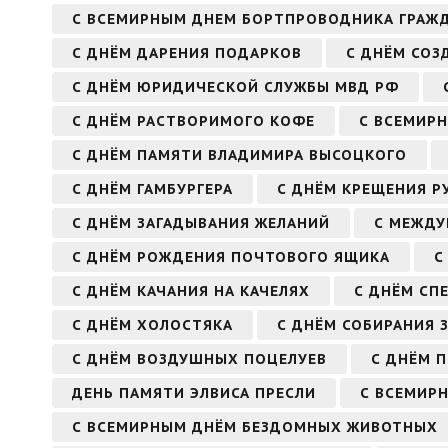
С ВСЕМИРНЫМ ДНЕМ БОРТПРОВОДНИКА ГРАЖ
С ДНЁМ ДАРЕНИЯ ПОДАРКОВ
С ДНЁМ СОЗ
С ДНЁМ ЮРИДИЧЕСКОЙ СЛУЖБЫ МВД РФ
С ДНЁМ РАСТВОРИМОГО КОФЕ
С ВСЕМИР
С ДНЁМ ПАМЯТИ ВЛАДИМИРА ВЫСОЦКОГО
С ДНЁМ ГАМБУРГЕРА
С ДНЁМ КРЕЩЕНИЯ Р
С ДНЁМ ЗАГАДЫВАНИЯ ЖЕЛАНИЙ
С МЕЖДУ
С ДНЁМ РОЖДЕНИЯ ПОЧТОВОГО ЯЩИКА
С
С ДНЁМ КАЧАНИЯ НА КАЧЕЛЯХ
С ДНЁМ СП
С ДНЁМ ХОЛОСТЯКА
С ДНЁМ СОБИРАНИЯ 
С ДНЁМ ВОЗДУШНЫХ ПОЦЕЛУЕВ
С ДНЁМ 
ДЕНЬ ПАМЯТИ ЭЛВИСА ПРЕСЛИ
С ВСЕМИР
С ВСЕМИРНЫМ ДНЁМ БЕЗДОМНЫХ ЖИВОТНЫХ