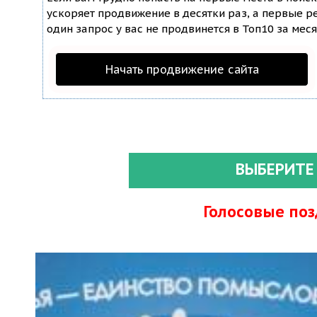
ускоряет продвижение в десятки раз, а первые ре
один запрос у вас не продвинется в Топ10 за меся
Начать продвижение сайта
ВЫБЕРИТЕ
Голосовые по