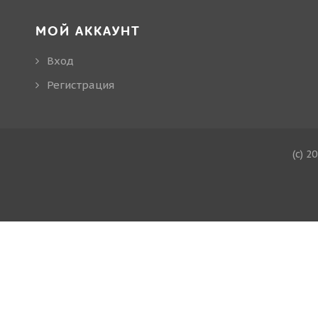
МОЙ АККАУНТ
Вход
Регистрация
(c) 2