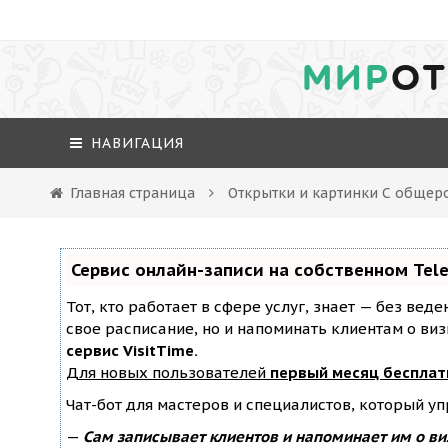
МИР
ОТ
НАВИГАЦИЯ
Главная страница
Открытки и картинки С общер
Сервис онлайн-записи на собственном Tel
Тот, кто работает в сфере услуг, знает — без вед
свое расписание, но и напоминать клиентам о ви
сервис VisitTime.
Для новых пользователей
первый месяц бесплат
Чат-бот для мастеров и специалистов, который у
—
Сам записывает клиентов и напоминает им о ви