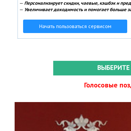
—
Персонализирует скидки, чаевые, кэшбэк и пре
—
Увеличивает доходимость и помогает больше з
Начать пользоваться сервисом
ВЫБЕРИТЕ
Голосовые по