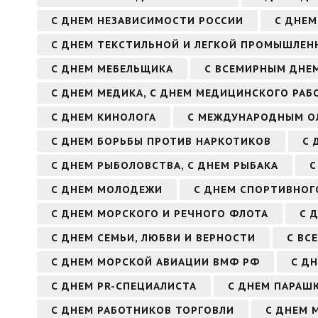
С ДНЕМ НЕЗАВИСИМОСТИ РОССИИ
С ДНЕМ
С ДНЕМ ТЕКСТИЛЬНОЙ И ЛЕГКОЙ ПРОМЫШЛЕН
С ДНЕМ МЕБЕЛЬЩИКА
С ВСЕМИРНЫМ ДНЕ
С ДНЕМ МЕДИКА, С ДНЕМ МЕДИЦИНСКОГО РАБ
С ДНЕМ КИНОЛОГА
С МЕЖДУНАРОДНЫМ О
С ДНЕМ БОРЬБЫ ПРОТИВ НАРКОТИКОВ
С 
С ДНЕМ РЫБОЛОВСТВА, С ДНЕМ РЫБАКА
С
С ДНЕМ МОЛОДЕЖИ
С ДНЕМ СПОРТИВНОГ
С ДНЕМ МОРСКОГО И РЕЧНОГО ФЛОТА
С 
С ДНЕМ СЕМЬИ, ЛЮБВИ И ВЕРНОСТИ
С ВС
С ДНЕМ МОРСКОЙ АВИАЦИИ ВМФ РФ
С Д
С ДНЕМ PR-СПЕЦИАЛИСТА
С ДНЕМ ПАРАШ
С ДНЕМ РАБОТНИКОВ ТОРГОВЛИ
С ДНЕМ 