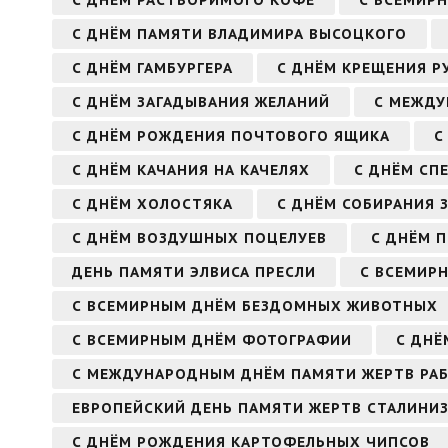
С ДНЁМ ПАМЯТИ ВЛАДИМИРА ВЫСОЦКОГО
С ДНЁМ ГАМБУРГЕРА
С ДНЁМ КРЕЩЕНИЯ Р
С ДНЁМ ЗАГАДЫВАНИЯ ЖЕЛАНИЙ
С МЕЖДУ
С ДНЁМ РОЖДЕНИЯ ПОЧТОВОГО ЯЩИКА
С
С ДНЁМ КАЧАНИЯ НА КАЧЕЛЯХ
С ДНЁМ СП
С ДНЁМ ХОЛОСТЯКА
С ДНЁМ СОБИРАНИЯ 
С ДНЁМ ВОЗДУШНЫХ ПОЦЕЛУЕВ
С ДНЁМ 
ДЕНЬ ПАМЯТИ ЭЛВИСА ПРЕСЛИ
С ВСЕМИР
С ВСЕМИРНЫМ ДНЁМ БЕЗДОМНЫХ ЖИВОТНЫХ
С ВСЕМИРНЫМ ДНЁМ ФОТОГРАФИИ
С ДНЁ
С МЕЖДУНАРОДНЫМ ДНЁМ ПАМЯТИ ЖЕРТВ РАБ
ЕВРОПЕЙСКИЙ ДЕНЬ ПАМЯТИ ЖЕРТВ СТАЛИНИ
С ДНЁМ РОЖДЕНИЯ КАРТОФЕЛЬНЫХ ЧИПСОВ