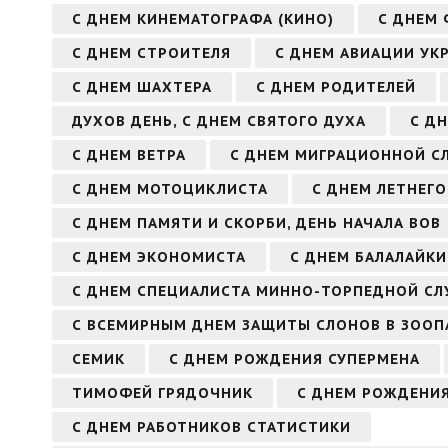
С ДНЕМ КИНЕМАТОГРАФА (КИНО)
С ДНЕМ 
С ДНЕМ СТРОИТЕЛЯ
С ДНЕМ АВИАЦИИ УК
С ДНЕМ ШАХТЕРА
С ДНЕМ РОДИТЕЛЕЙ
ДУХОВ ДЕНЬ, С ДНЕМ СВЯТОГО ДУХА
С Д
С ДНЕМ ВЕТРА
С ДНЕМ МИГРАЦИОННОЙ С
С ДНЕМ МОТОЦИКЛИСТА
С ДНЕМ ЛЕТНЕГ
С ДНЕМ ПАМЯТИ И СКОРБИ, ДЕНЬ НАЧАЛА ВОВ
С ДНЕМ ЭКОНОМИСТА
С ДНЕМ БАЛАЛАЙКИ
С ДНЕМ СПЕЦИАЛИСТА МИННО-ТОРПЕДНОЙ СЛ
С ВСЕМИРНЫМ ДНЕМ ЗАЩИТЫ СЛОНОВ В ЗООП
СЕМИК
С ДНЕМ РОЖДЕНИЯ СУПЕРМЕНА
ТИМОФЕЙ ГРЯДОЧНИК
С ДНЕМ РОЖДЕНИ
С ДНЕМ РАБОТНИКОВ СТАТИСТИКИ