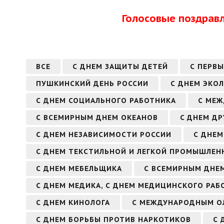
Голосовые поздрав
ВСЕ
С ДНЕМ ЗАЩИТЫ ДЕТЕЙ
С ПЕРВ
ПУШКИНСКИЙ ДЕНЬ РОССИИ
С ДНЕМ ЭКО
С ДНЕМ СОЦИАЛЬНОГО РАБОТНИКА
С МЕ
С ВСЕМИРНЫМ ДНЕМ ОКЕАНОВ
C ДНЕМ ДР
С ДНЕМ НЕЗАВИСИМОСТИ РОССИИ
С ДНЕМ
С ДНЕМ ТЕКСТИЛЬНОЙ И ЛЕГКОЙ ПРОМЫШЛЕН
С ДНЕМ МЕБЕЛЬЩИКА
С ВСЕМИРНЫМ ДНЕ
С ДНЕМ МЕДИКА, С ДНЕМ МЕДИЦИНСКОГО РАБ
С ДНЕМ КИНОЛОГА
С МЕЖДУНАРОДНЫМ О
С ДНЕМ БОРЬБЫ ПРОТИВ НАРКОТИКОВ
С 