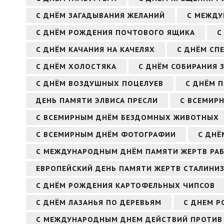
С ДНЁМ ЗАГАДЫВАНИЯ ЖЕЛАНИЙ
С МЕЖДУ
С ДНЁМ РОЖДЕНИЯ ПОЧТОВОГО ЯЩИКА
С
С ДНЁМ КАЧАНИЯ НА КАЧЕЛЯХ
С ДНЁМ СП
С ДНЁМ ХОЛОСТЯКА
С ДНЁМ СОБИРАНИЯ 
С ДНЁМ ВОЗДУШНЫХ ПОЦЕЛУЕВ
С ДНЁМ 
ДЕНЬ ПАМЯТИ ЭЛВИСА ПРЕСЛИ
С ВСЕМИР
С ВСЕМИРНЫМ ДНЁМ БЕЗДОМНЫХ ЖИВОТНЫХ
С ВСЕМИРНЫМ ДНЁМ ФОТОГРАФИИ
С ДНЁ
С МЕЖДУНАРОДНЫМ ДНЁМ ПАМЯТИ ЖЕРТВ РАБ
ЕВРОПЕЙСКИЙ ДЕНЬ ПАМЯТИ ЖЕРТВ СТАЛИНИ
С ДНЁМ РОЖДЕНИЯ КАРТОФЕЛЬНЫХ ЧИПСОВ
С ДНЁМ ЛАЗАНЬЯ ПО ДЕРЕВЬЯМ
С ДНЕМ 
С МЕЖДУНАРОДНЫМ ДНЕМ ДЕЙСТВИЙ ПРОТИВ