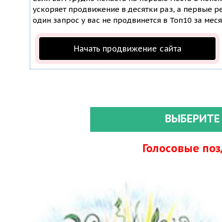
ускоряет продвижение в десятки раз, а первые ре
один запрос у вас не продвинется в Топ10 за меся
Начать продвижение сайта
ВЫБЕРИТЕ
Голосовые по