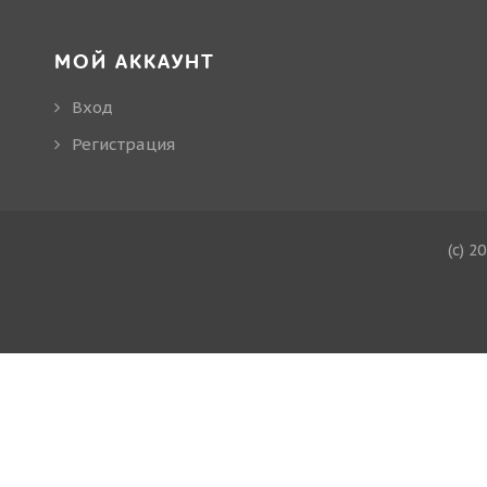
МОЙ АККАУНТ
Вход
Регистрация
(c) 2