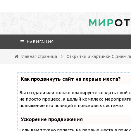
МИР
ОТ
НАВИГАЦИЯ
Главная страница
Открытки и картинки С днем л
Как продвинуть сайт на первые места?
Вы создали или только планируете создать свой с
не просто процесс, а целый комплекс мероприят
повышение его позиций в поисковых системах.
Ускорение продвижения
Если вам трудно попасть на первые места в поис