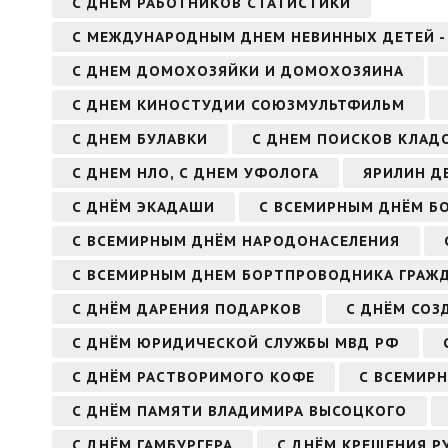
С ДНЕМ РАБОТНИКОВ СТАТИСТИКИ
С МЕЖДУНАРОДНЫМ ДНЕМ НЕВИННЫХ ДЕТЕЙ - 
С ДНЕМ ДОМОХОЗЯЙКИ И ДОМОХОЗЯИНА
С ДНЕМ КИНОСТУДИИ СОЮЗМУЛЬТФИЛЬМ
С ДНЕМ БУЛАВКИ
С ДНЕМ ПОИСКОВ КЛАДО
С ДНЕМ НЛО, С ДНЕМ УФОЛОГА
ЯРИЛИН Д
С ДНЁМ ЭКАДАШИ
С ВСЕМИРНЫМ ДНЁМ БО
С ВСЕМИРНЫМ ДНЁМ НАРОДОНАСЕЛЕНИЯ
С ВСЕМИРНЫМ ДНЕМ БОРТПРОВОДНИКА ГРАЖ
С ДНЁМ ДАРЕНИЯ ПОДАРКОВ
С ДНЁМ СОЗ
С ДНЁМ ЮРИДИЧЕСКОЙ СЛУЖБЫ МВД РФ
С ДНЁМ РАСТВОРИМОГО КОФЕ
С ВСЕМИР
С ДНЁМ ПАМЯТИ ВЛАДИМИРА ВЫСОЦКОГО
С ДНЁМ ГАМБУРГЕРА
С ДНЁМ КРЕЩЕНИЯ Р