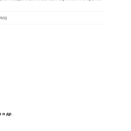
9kb)
 и др.