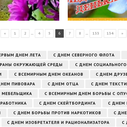
...
...
«
1
2
4
5
6
7
8
133
134
»
ЕРВЫМ ДНЕМ ЛЕТА
С ДНЕМ СЕВЕРНОГО ФЛОТА
ОХРАНЫ ОКРУЖАЮЩЕЙ СРЕДЫ
С ДНЕМ СОЦИАЛЬНОГО
И
С ВСЕМИРНЫМ ДНЕМ ОКЕАНОВ
C ДНЕМ ДРУЗ
ДНЕМ ПИВОВАРА
С ДНЕМ ОТЦА
С ДНЕМ ТЕКСТ
М МЕБЕЛЬЩИКА
С ВСЕМИРНЫМ ДНЕМ БОРЬБЫ С ОПУ
 РАБОТНИКА
С ДНЕМ СКЕЙТБОРДИНГА
С ДНЕМ
М
С ДНЕМ БОРЬБЫ ПРОТИВ НАРКОТИКОВ
С ДН
С ДНЕМ ИЗОБРЕТАТЕЛЯ И РАЦИОНАЛИЗАТОРА
С