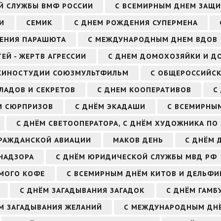
Й СЛУЖБЫ ВМФ РОССИИ
С ВСЕМИРНЫМ ДНЕМ ЗАЩИ
И
СЕМИК
С ДНЕМ РОЖДЕНИЯ СУПЕРМЕНА
ЕНИЯ ПАРАШЮТА
С МЕЖДУНАРОДНЫМ ДНЕМ ВДОВ
Й - ЖЕРТВ АГРЕССИИ
С ДНЕМ ДОМОХОЗЯЙКИ И Д
 КИНОСТУДИИ СОЮЗМУЛЬТФИЛЬМ
С ОБЩЕРОССИЙСК
ЛАДОВ И СЕКРЕТОВ
С ДНЕМ КООПЕРАТИВОВ
С
М СЮРПРИЗОВ
С ДНЁМ ЭКАДАШИ
С ВСЕМИРНЫМ
С ДНЁМ СВЕТООПЕРАТОРА, С ДНЁМ ХУДОЖНИКА ПО
ГРАЖДАНСКОЙ АВИАЦИИ
МАКОВ ДЕНЬ
С ДНЁМ 
НАДЗОРА
С ДНЁМ ЮРИДИЧЕСКОЙ СЛУЖБЫ МВД РФ
МОГО КОФЕ
С ВСЕМИРНЫМ ДНЁМ КИТОВ И ДЕЛЬФИ
С ДНЁМ ЗАГАДЫВАНИЯ ЗАГАДОК
С ДНЁМ ГАМБ
М ЗАГАДЫВАНИЯ ЖЕЛАНИЙ
С МЕЖДУНАРОДНЫМ ДНЁ