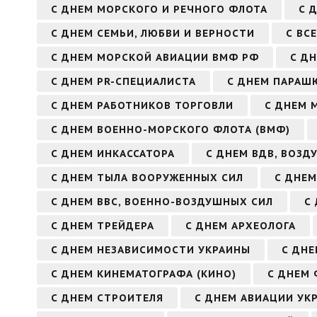
С ДНЕМ МОРСКОГО И РЕЧНОГО ФЛОТА
С 
С ДНЕМ СЕМЬИ, ЛЮБВИ И ВЕРНОСТИ
С ВС
С ДНЕМ МОРСКОЙ АВИАЦИИ ВМФ РФ
С Д
С ДНЕМ PR-СПЕЦИАЛИСТА
С ДНЕМ ПАРАШ
С ДНЕМ РАБОТНИКОВ ТОРГОВЛИ
С ДНЕМ 
С ДНЕМ ВОЕННО-МОРСКОГО ФЛОТА (ВМФ)
С ДНЕМ ИНКАССАТОРА
С ДНЕМ ВДВ, ВОЗ
С ДНЕМ ТЫЛА ВООРУЖЕННЫХ СИЛ
С ДНЕ
С ДНЕМ ВВС, ВОЕННО-ВОЗДУШНЫХ СИЛ
С
С ДНЕМ ТРЕЙДЕРА
С ДНЕМ АРХЕОЛОГА
С ДНЕМ НЕЗАВИСИМОСТИ УКРАИНЫ
С ДНЕ
С ДНЕМ КИНЕМАТОГРАФА (КИНО)
С ДНЕМ 
С ДНЕМ СТРОИТЕЛЯ
С ДНЕМ АВИАЦИИ УК