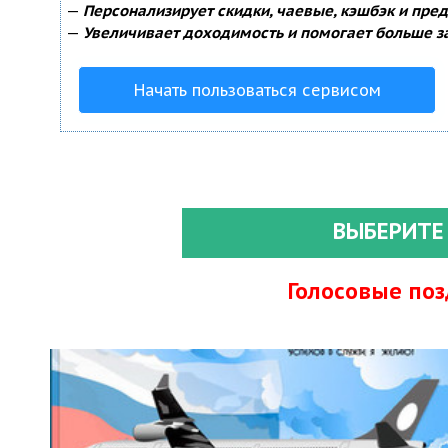
—
Персонализирует скидки, чаевые, кэшбэк и пре
—
Увеличивает доходимость и помогает больше з
Начать пользоваться сервисом
ВЫБЕРИТЕ
Голосовые по