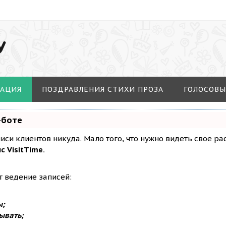
У
МАЦИЯ
ПОЗДРАВЛЕНИЯ СТИХИ ПРОЗА
ГОЛОСОВЫ
-боте
аписи клиентов никуда. Мало того, что нужно видеть свое р
с VisitTime.
т ведение записей:
ы;
ывать;