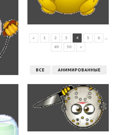
...
«
1
2
3
4
5
6
49
50
»
ВСЕ
АНИМИРОВАННЫЕ