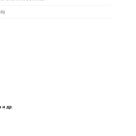
kb)
 и др.