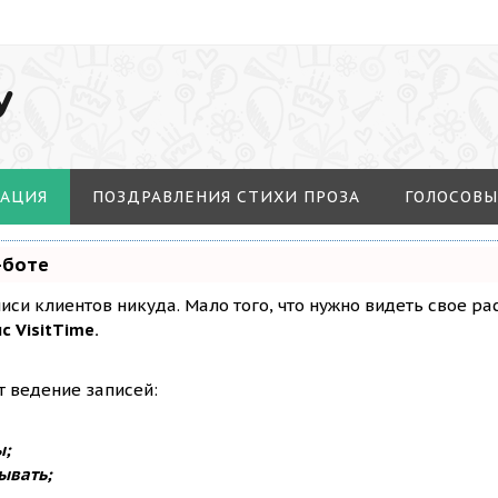
У
МАЦИЯ
ПОЗДРАВЛЕНИЯ СТИХИ ПРОЗА
ГОЛОСОВЫ
-боте
аписи клиентов никуда. Мало того, что нужно видеть свое р
с VisitTime.
т ведение записей:
ы;
ывать;