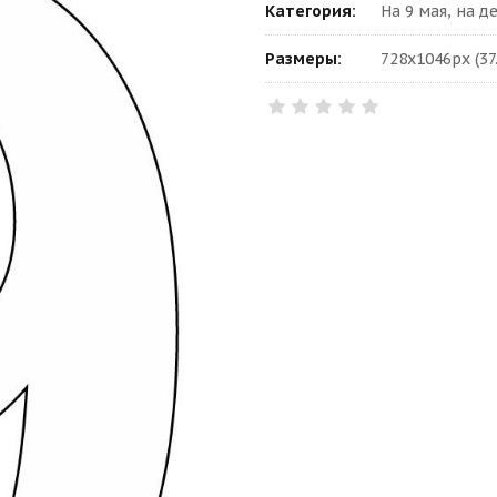
Категория:
На 9 мая, на 
Размеры:
728x1046px (37