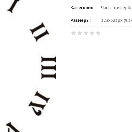
Категория:
Часы, цифербл
Размеры:
323x323px (9.3