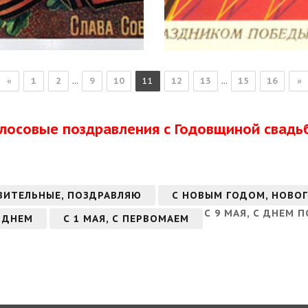
...
...
«
1
2
9
10
11
12
13
15
16
»
олосовые поздравления с Годовщиной свадь
ВИТЕЛЬНЫЕ, ПОЗДРАВЛЯЮ
С НОВЫМ ГОДОМ, НОВО
С 9 МАЯ, С ДНЕМ 
 ДНЕМ
С 1 МАЯ, С ПЕРВОМАЕМ