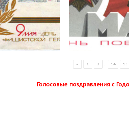
...
«
1
2
14
15
Голосовые поздравления с Го