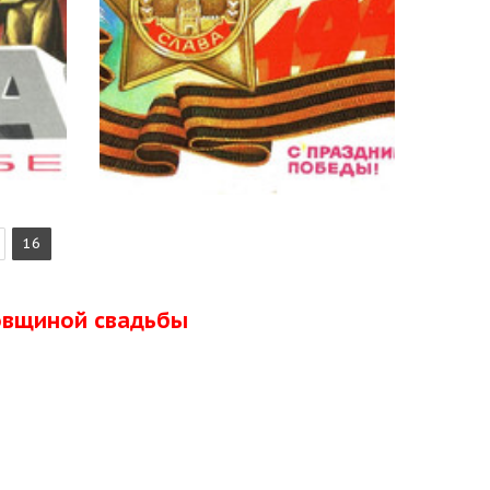
16
довщиной свадьбы