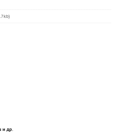
.7kb)
 и др.