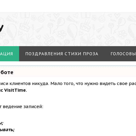
У
МАЦИЯ
ПОЗДРАВЛЕНИЯ СТИХИ ПРОЗА
ГОЛОСОВЫ
-боте
аписи клиентов никуда. Мало того, что нужно видеть свое р
с VisitTime.
т ведение записей:
ы;
ывать;