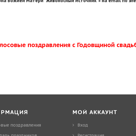
на Божией Матери "Живоносный Источник"» на email по эле
олосовые поздравления с Годовщиной свадь
ОРМАЦИЯ
МОЙ АККАУНТ
овые поздравления
Вход
дарь праздников
Регистрация