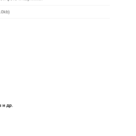
.0kb)
 и др.