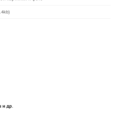
.4kb)
 и др.