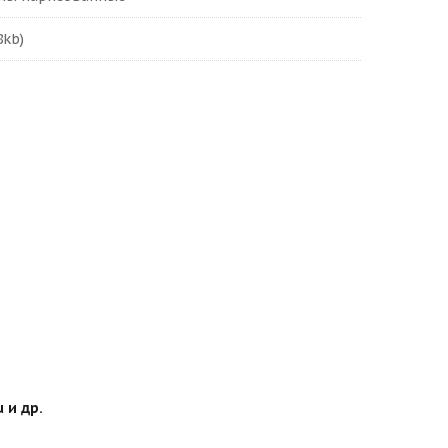
8kb)
 и др.