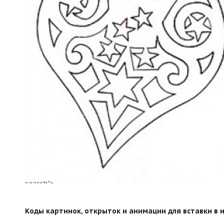
search">
Коды картинок, открыток и анимации для вставки в ин