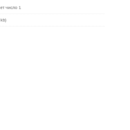
т число 1
9kb)