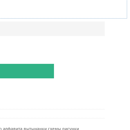
о алфавита вытынанки схемы рисунки