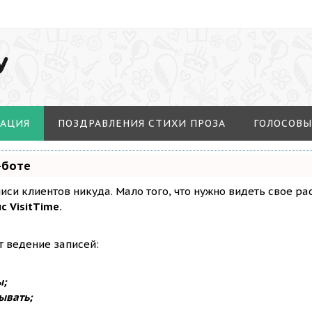
У
МАЦИЯ
ПОЗДРАВЛЕНИЯ СТИХИ ПРОЗА
ГОЛОСОВЫ
-боте
аписи клиентов никуда. Мало того, что нужно видеть свое р
с VisitTime.
т ведение записей:
ы;
ывать;