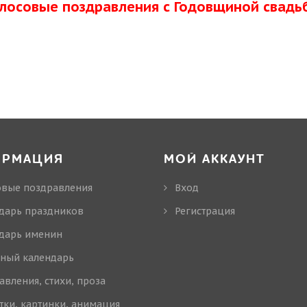
олосовые поздравления с Годовщиной свадь
ОРМАЦИЯ
МОЙ АККАУНТ
овые поздравления
Вход
дарь праздников
Регистрация
дарь именин
ный календарь
авления, стихи, проза
тки, картинки, анимация