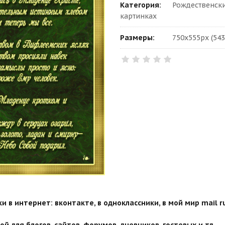
Категория:
Рождественски
картинках
Размеры:
750x555px (543
 в интернет: вконтакте, в одноклассники, в мой мир mail ru
й для блогов, сайтов, форумов, дневников, гостевых и тд.