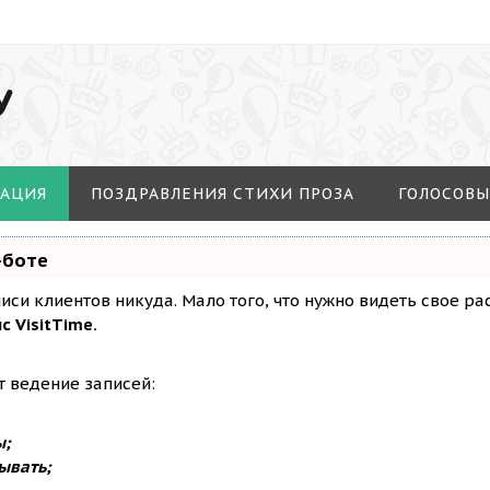
У
МАЦИЯ
ПОЗДРАВЛЕНИЯ СТИХИ ПРОЗА
ГОЛОСОВЫ
-боте
аписи клиентов никуда. Мало того, что нужно видеть свое р
с VisitTime.
т ведение записей:
ы;
ывать;