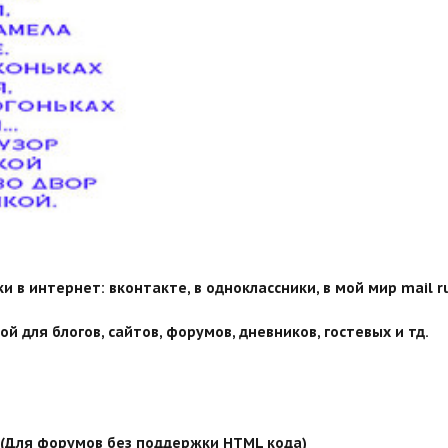
 в интернет: вконтакте, в одноклассники, в мой мир mail ru
й для блогов, сайтов, форумов, дневников, гостевых и тд.
й (Для форумов без поддержки HTML кода)