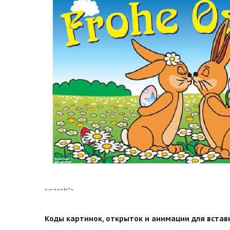
search">
Коды картинок, открыток и анимации для вставки