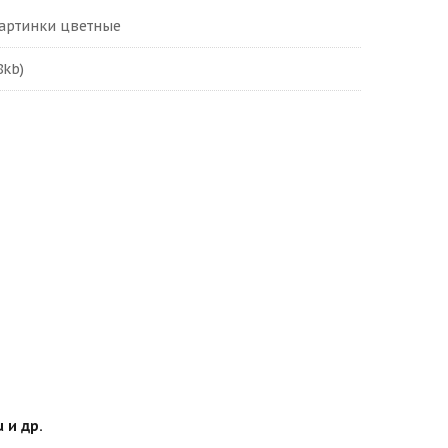
картинки цветные
8kb)
 и др.