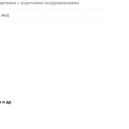
картинки с короткими поздравлениями
.4kb)
 и др.