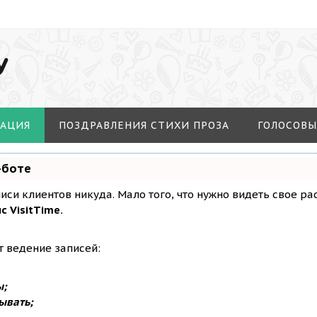
У
МАЦИЯ
ПОЗДРАВЛЕНИЯ СТИХИ ПРОЗА
ГОЛОСОВЫ
-боте
аписи клиентов никуда. Мало того, что нужно видеть свое р
с VisitTime.
т ведение записей:
ы;
ывать;