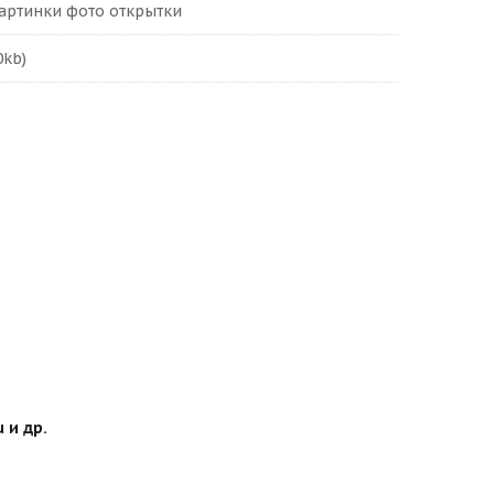
картинки фото открытки
0kb)
 и др.