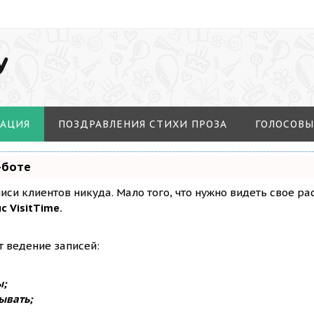
У
МАЦИЯ
ПОЗДРАВЛЕНИЯ СТИХИ ПРОЗА
ГОЛОСОВЫ
-боте
аписи клиентов никуда. Мало того, что нужно видеть свое р
с VisitTime.
т ведение записей:
ы;
ывать;