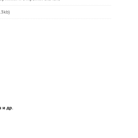
.3kb)
 и др.