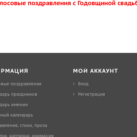
олосовые поздравления с Годовщиной свадь
ОРМАЦИЯ
МОЙ АККАУНТ
овые поздравления
Вход
дарь праздников
Регистрация
дарь именин
ный календарь
авления, стихи, проза
тки, картинки, анимация