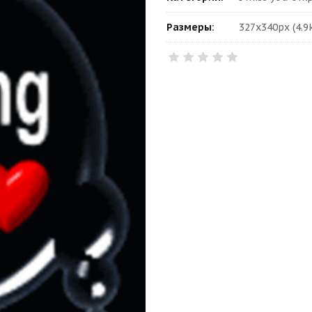
Размеры:
327x340px (4.9