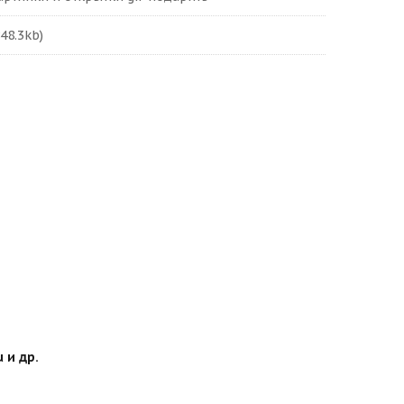
48.3kb)
 и др.