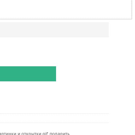
артинки и открытки gif подарить