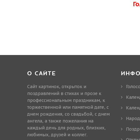
Г
О САЙТЕ
ИНФ
Сайт картинок, открыток и
Голос
поздравлений в стихах и прозе к
Кален
профессиональным праздникам, к
торжественной или памятной дате, с
Кален
днем рождения, со свадьбой, с днем
Народ
ангела, а также пожелания на
каждый день для родных, близких,
Поздр
любимых, друзей и коллег.
Откры