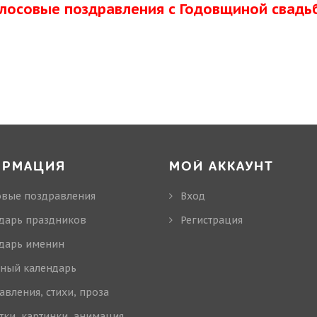
олосовые поздравления с Годовщиной свадь
ОРМАЦИЯ
МОЙ АККАУНТ
овые поздравления
Вход
дарь праздников
Регистрация
дарь именин
ный календарь
авления, стихи, проза
тки, картинки, анимация