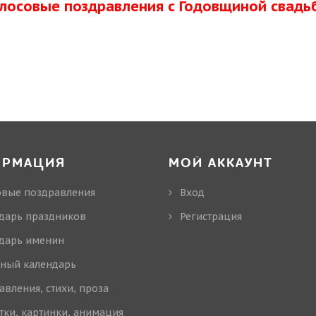
олосовые поздравления с Годовщиной свадь
ОРМАЦИЯ
МОЙ АККАУНТ
овые поздравления
Вход
дарь праздников
Регистрация
дарь именин
ный календарь
авления, стихи, проза
тки, картинки, анимация