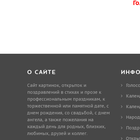
Г
О САЙТЕ
ИНФ
Сайт картинок, открыток и
Голос
поздравлений в стихах и прозе к
Кален
профессиональным праздникам, к
торжественной или памятной дате, с
Кален
днем рождения, со свадьбой, с днем
Народ
ангела, а также пожелания на
каждый день для родных, близких,
Поздр
любимых, друзей и коллег.
Откры