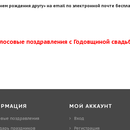
нем рождения другу» на email по электронной почте беспла
олосовые поздравления с Годовщиной свадь
ОРМАЦИЯ
МОЙ АККАУНТ
овые поздравления
Вход
дарь праздников
Регистрация