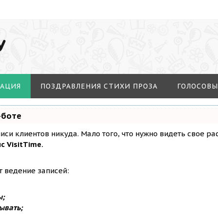
У
МАЦИЯ
ПОЗДРАВЛЕНИЯ СТИХИ ПРОЗА
ГОЛОСОВЫ
-боте
аписи клиентов никуда. Мало того, что нужно видеть свое р
с VisitTime.
т ведение записей:
ы;
ывать;