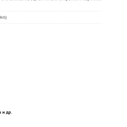
4kb)
 и др.