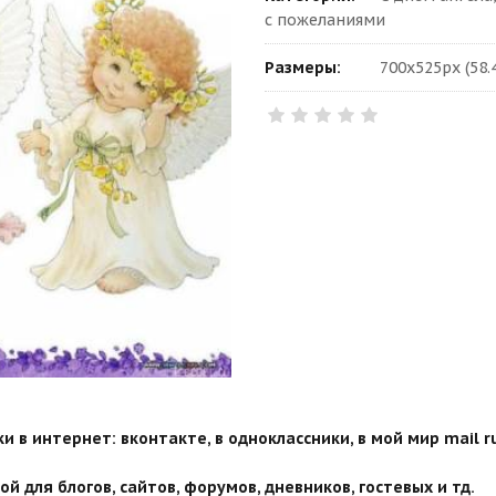
с пожеланиями
Размеры:
700x525px (58.
 в интернет: вконтакте, в одноклассники, в мой мир mail ru
й для блогов, сайтов, форумов, дневников, гостевых и тд.