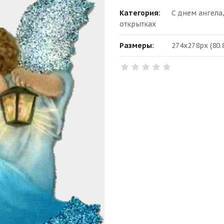
Категория:
С днем ангела
открытках
Размеры:
274x278px (80.