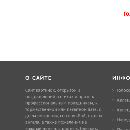
Г
О САЙТЕ
ИНФ
Сайт картинок, открыток и
Голос
поздравлений в стихах и прозе к
Кален
профессиональным праздникам, к
торжественной или памятной дате, с
Кален
днем рождения, со свадьбой, с днем
Народ
ангела, а также пожелания на
каждый день для родных, близких,
Поздр