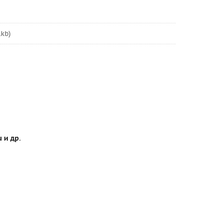
1kb)
 и др.