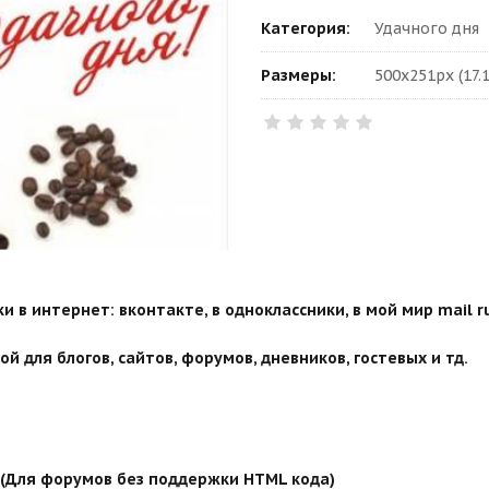
Категория:
Удачного дня
Размеры:
500x251px (17.
 в интернет: вконтакте, в одноклассники, в мой мир mail ru
й для блогов, сайтов, форумов, дневников, гостевых и тд.
й (Для форумов без поддержки HTML кода)