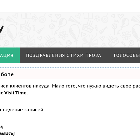
У
МАЦИЯ
ПОЗДРАВЛЕНИЯ СТИХИ ПРОЗА
ГОЛОСОВЫ
-боте
аписи клиентов никуда. Мало того, что нужно видеть свое р
с VisitTime.
т ведение записей:
ы;
ывать;