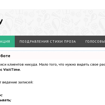
У
МАЦИЯ
ПОЗДРАВЛЕНИЯ СТИХИ ПРОЗА
ГОЛОСОВЫ
-боте
аписи клиентов никуда. Мало того, что нужно видеть свое р
с VisitTime.
т ведение записей:
ы;
ывать;