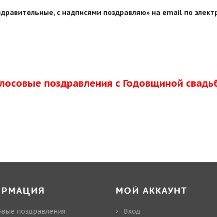
дравительные, с надписями поздравляю» на email по элект
олосовые поздравления с Годовщиной свадь
ОРМАЦИЯ
МОЙ АККАУНТ
овые поздравления
Вход