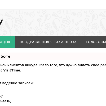
У
МАЦИЯ
ПОЗДРАВЛЕНИЯ СТИХИ ПРОЗА
ГОЛОСОВЫ
-боте
аписи клиентов никуда. Мало того, что нужно видеть свое р
с VisitTime.
т ведение записей:
ы;
ывать;