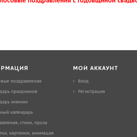
олосовые поздравления с Годовщиной свадь
ОРМАЦИЯ
МОЙ АККАУНТ
овые поздравления
Вход
дарь праздников
Регистрация
дарь именин
ный календарь
авления, стихи, проза
тки, картинки, анимация