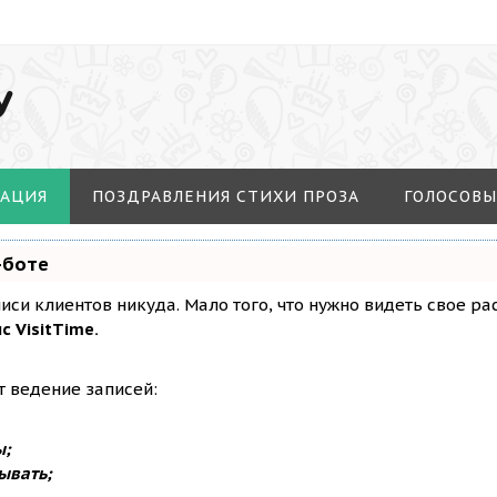
У
МАЦИЯ
ПОЗДРАВЛЕНИЯ СТИХИ ПРОЗА
ГОЛОСОВЫ
-боте
аписи клиентов никуда. Мало того, что нужно видеть свое р
с VisitTime.
т ведение записей:
ы;
ывать;