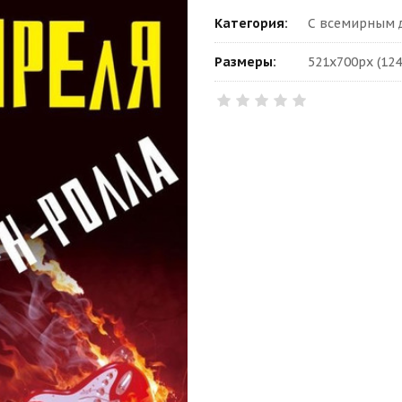
Категория:
С всемирным д
Размеры:
521x700px (124